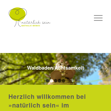
Waldbaden/Achtsamkeit
Weiter
1
2
3
4
5
Herzlich willkommen bei
»natürlich sein« im